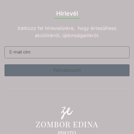
Hírlevél
Iratkozz fel hírlevelünkre, hogy értesülhess
akcióinkról, újdonságainkról.
Feliratkozom