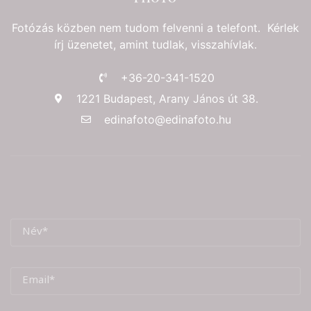
Fotózás közben nem tudom felvenni a telefont. Kérlek
írj üzenetet, amint tudlak, visszahívlak.
+36-20-341-1520
1221 Budapest, Arany János út 38.
edinafoto@edinafoto.hu