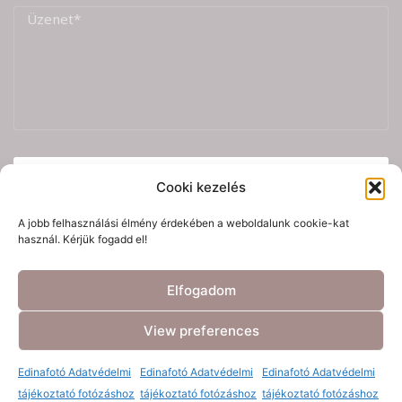
Üzenet küldése
Cooki kezelés
A jobb felhasználási élmény érdekében a weboldalunk cookie-kat
használ. Kérjük fogadd el!
Elfogadom
View preferences
Copyright © 2023 Edinafoto. Minden jog fenntartva.
Edinafotó Adatvédelmi
Edinafotó Adatvédelmi
Edinafotó Adatvédelmi
ÁSZF
Adatvédelmi Tájékoztató
tájékoztató fotózáshoz
tájékoztató fotózáshoz
tájékoztató fotózáshoz