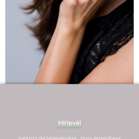
Hírlevél
Iratkozz fel hírlevelünkre, hogy értesülhess