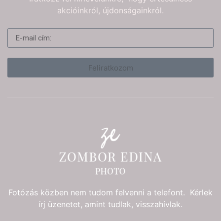
akcióinkról, újdonságainkról.
Feliratkozom
Fotózás közben nem tudom felvenni a telefont. Kérlek
írj üzenetet, amint tudlak, visszahívlak.